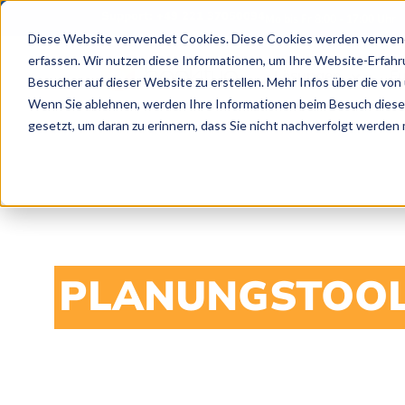
Support: +49 221 37050094
Mo bis Fr 8:00 - 17:00 Uhr
Diese Website verwendet Cookies. Diese Cookies werden verwende
erfassen. Wir nutzen diese Informationen, um Ihre Website-Erfah
Lösungen
F
Besucher auf dieser Website zu erstellen. Mehr Infos über die von 
Wenn Sie ablehnen, werden Ihre Informationen beim Besuch dieser 
gesetzt, um daran zu erinnern, dass Sie nicht nachverfolgt werden
DAS BESTE
PLANUNGSTOO
FÜR HOCHZEIT