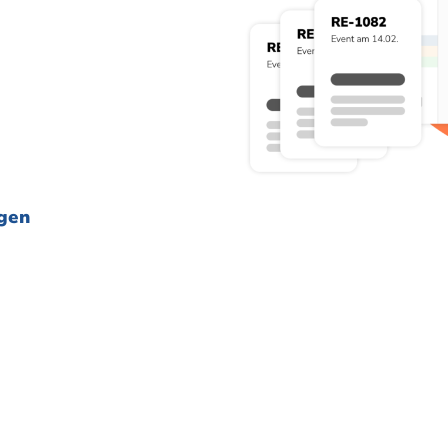
s um die Verwaltung
 jetzt selbst
 sehe sofort ihre
egen