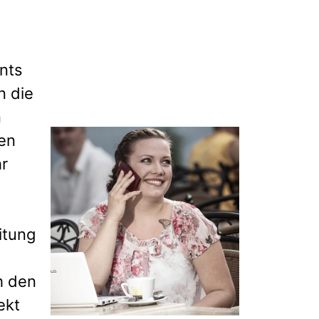
nts
n die
n
ten
hr
itung
h den
ekt