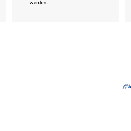
werden.
und profitiere
J
K