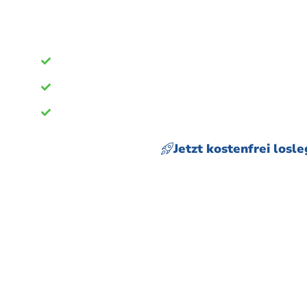
bookitup ist das beste Tool, wenn e
deiner Aufträge geht. Überzeuge Dich
Verwalte Deine Anfragen
Verbinde dich mit anderen Dienstleistern und
Verfügbarkeit
Schreibe Angebote und Rechnungen
Jetzt kostenfrei losl
Keine Zahlungsmethode erforderlich.